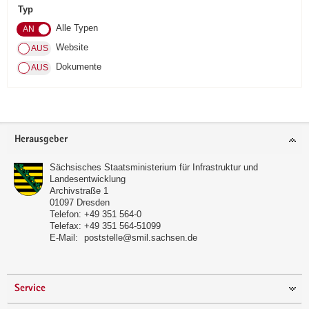
Typ
a
Alle Typen
v
i
Website
g
Dokumente
a
t
i
o
Footer-
Herausgeber
n
Bereich
Sächsisches Staatsministerium für Infrastruktur und
Landesentwicklung
Archivstraße 1
01097
Dresden
Telefon:
+49 351 564-0
Telefax:
+49 351 564-51099
E-Mail:
poststelle@smil.sachsen.de
Service